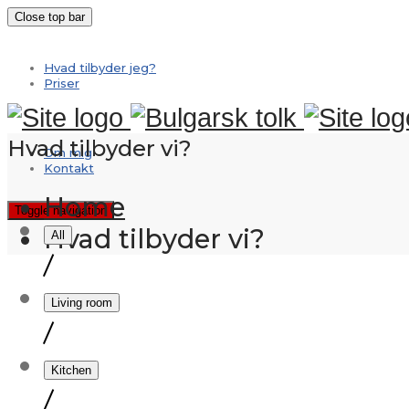
Close top bar
Hvad tilbyder jeg?
Priser
Hvad tilbyder vi?
Om mig
Kontakt
Home
Toggle navigation
Hvad tilbyder vi?
All
/
Living room
/
Kitchen
/