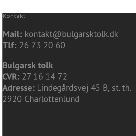
Kontakt
Mail:
kontakt@bulgarsktolk.dk
Tlf:
26 73 20 60
Bulgarsk tolk
CVR:
27 16 14 72
Adresse:
Lindegårdsvej 45 B, st. th.
2920 Charlottenlund